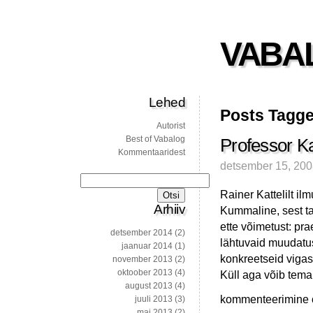
VABA
Lehed
Posts Tagge
Autorist
Best of Vabalog
Professor Kat
Kommentaaridest
detsember 15, 20
Otsi:
Rainer Kattelilt 
Arhiiv
Kummaline, sest ta 
ette võimetust: pr
detsember 2014
(2)
lähtuvaid muudatus
jaanuar 2014
(1)
konkreetseid vigasi
november 2013
(2)
oktoober 2013
(4)
Küll aga võib tema 
august 2013
(4)
Professor
kommenteerimine on
juuli 2013
(3)
Katteli
mai 2013
(2)