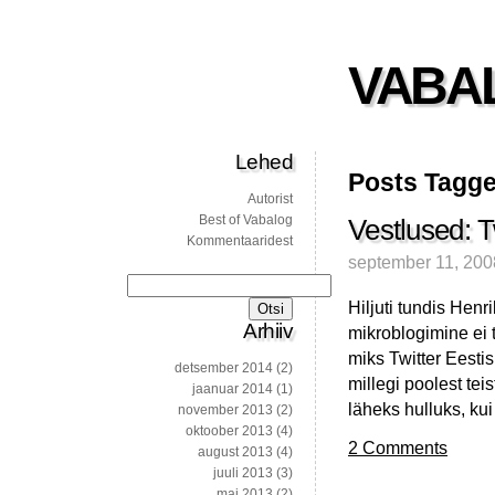
VABA
Lehed
Posts Tagge
Autorist
Best of Vabalog
Vestlused: Tw
Kommentaaridest
september 11, 200
Otsi:
Hiljuti tundis Henr
Arhiiv
mikroblogimine ei 
miks Twitter Eesti
detsember 2014
(2)
millegi poolest te
jaanuar 2014
(1)
läheks hulluks, ku
november 2013
(2)
oktoober 2013
(4)
2 Comments
august 2013
(4)
juuli 2013
(3)
mai 2013
(2)