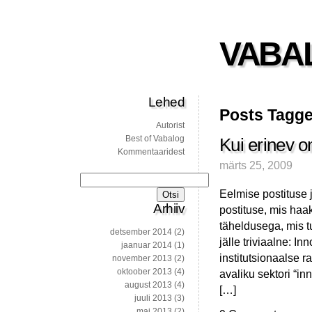
VABA
Lehed
Posts Tagge
Autorist
Best of Vabalog
Kui erinev o
Kommentaaridest
märts 25, 2009
Otsi:
Eelmise postituse j
Arhiiv
postituse, mis ha
täheldusega, mis t
detsember 2014
(2)
jälle triviaalne: I
jaanuar 2014
(1)
institutsionaalse r
november 2013
(2)
oktoober 2013
(4)
avaliku sektori “i
august 2013
(4)
[…]
juuli 2013
(3)
mai 2013
(2)