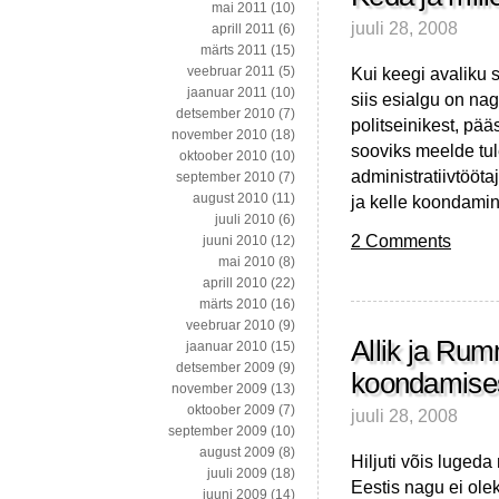
mai 2011
(10)
juuli 28, 2008
aprill 2011
(6)
märts 2011
(15)
Kui keegi avaliku s
veebruar 2011
(5)
jaanuar 2011
(10)
siis esialgu on nag
detsember 2010
(7)
politseinikest, pää
november 2010
(18)
sooviks meelde tul
oktoober 2010
(10)
administratiivtööta
september 2010
(7)
august 2010
(11)
ja kelle koondamin
juuli 2010
(6)
2 Comments
juuni 2010
(12)
mai 2010
(8)
aprill 2010
(22)
märts 2010
(16)
veebruar 2010
(9)
Allik ja Rum
jaanuar 2010
(15)
detsember 2009
(9)
koondamise
november 2009
(13)
oktoober 2009
(7)
juuli 28, 2008
september 2009
(10)
august 2009
(8)
Hiljuti võis luged
juuli 2009
(18)
Eestis nagu ei ole
juuni 2009
(14)