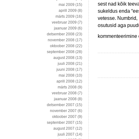
sest nad kõik teeva
mai 2009
(15)
sukeldus enda “ee
aprill 2009
(8)
märts 2009
(16)
vetesse. Numbrid,
veebruar 2009
(7)
osutusid aga puudu
jaanuar 2009
(6)
detsember 2008
(23)
Allik
kommenteerimine on
november 2008
(17)
ja
oktoober 2008
(22)
Rumm:
september 2008
(28)
ametnikest,
august 2008
(13)
ametnikuvihast
juuli 2008
(21)
ning
juuni 2008
(17)
koondamisest
mai 2008
(10)
aprill 2008
(12)
märts 2008
(9)
veebruar 2008
(7)
jaanuar 2008
(8)
detsember 2007
(15)
november 2007
(6)
oktoober 2007
(9)
september 2007
(15)
august 2007
(12)
juuli 2007
(14)