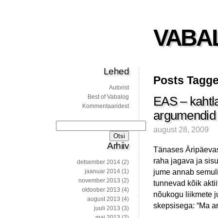
VABA
Lehed
Posts Tagge
Autorist
Best of Vabalog
EAS – kahtla
Kommentaaridest
argumendid
Otsi:
august 28, 2009
Arhiiv
Tänases Äripäevas 
raha jagava ja sisu
detsember 2014
(2)
jume annab semulik
jaanuar 2014
(1)
november 2013
(2)
tunnevad kõik aktii
oktoober 2013
(4)
nõukogu liikmete ju
august 2013
(4)
skepsisega: “Ma arv
juuli 2013
(3)
mai 2013
(2)