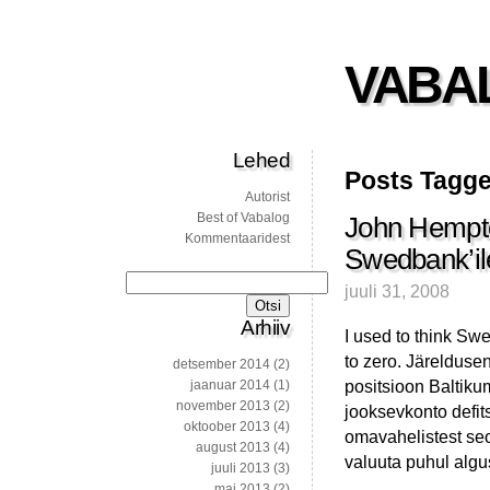
VABA
Lehed
Posts Tagg
Autorist
Best of Vabalog
John Hempto
Kommentaaridest
Swedbank’il
Otsi:
juuli 31, 2008
Arhiiv
I used to think Sw
to zero. Järeldusen
detsember 2014
(2)
positsioon Baltik
jaanuar 2014
(1)
november 2013
(2)
jooksevkonto defit
oktoober 2013
(4)
omavahelistest seo
august 2013
(4)
valuuta puhul algu
juuli 2013
(3)
mai 2013
(2)