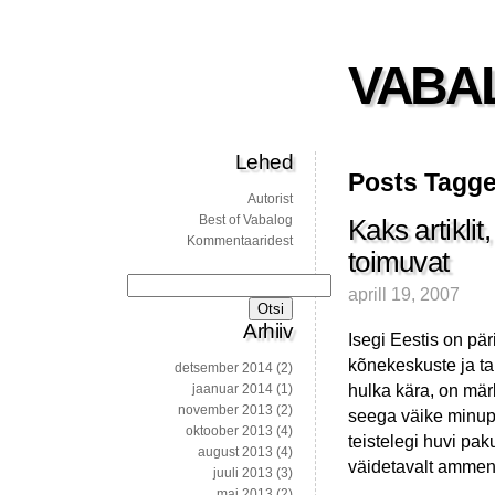
VABA
Lehed
Posts Tagged
Autorist
Best of Vabalog
Kaks artikli
Kommentaaridest
toimuvat
Otsi:
aprill 19, 2007
Arhiiv
Isegi Eestis on päri
kõnekeskuste ja ta
detsember 2014
(2)
hulka kära, on mär
jaanuar 2014
(1)
november 2013
(2)
seega väike minupo
oktoober 2013
(4)
teistelegi huvi pa
august 2013
(4)
väidetavalt ammen
juuli 2013
(3)
mai 2013
(2)