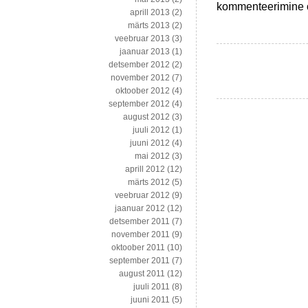
Kaks
kommenteerimine on
aprill 2013
(2)
artiklit,
märts 2013
(2)
mis
veebruar 2013
(3)
valgustavad
jaanuar 2013
(1)
India
detsember 2012
(2)
majanduses
november 2012
(7)
toimuvat
oktoober 2012
(4)
september 2012
(4)
august 2012
(3)
juuli 2012
(1)
juuni 2012
(4)
mai 2012
(3)
aprill 2012
(12)
märts 2012
(5)
veebruar 2012
(9)
jaanuar 2012
(12)
detsember 2011
(7)
november 2011
(9)
oktoober 2011
(10)
september 2011
(7)
august 2011
(12)
juuli 2011
(8)
juuni 2011
(5)