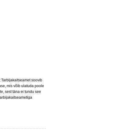
et Tarbijakaitseamet soovib
se, mis võib ulatuda poole
e, sest täna ei tundu see
arbijakaitseametiga