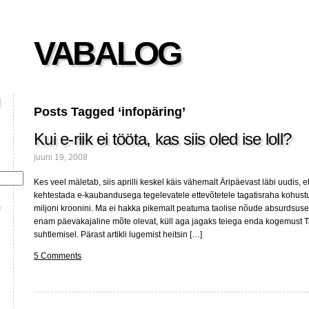
VABALOG
Posts Tagged ‘infopäring’
Kui e-riik ei tööta, kas siis oled ise loll?
juuni 19, 2008
Kes veel mäletab, siis aprilli keskel käis vähemalt Äripäevast läbi uudis, 
kehtestada e-kaubandusega tegelevatele ettevõtetele tagatisraha kohustu
miljoni kroonini. Ma ei hakka pikemalt peatuma taolise nõude absurdsusel
enam päevakajaline mõte olevat, küll aga jagaks teiega enda kogemust T
suhtlemisel. Pärast artikli lugemist heitsin […]
5 Comments