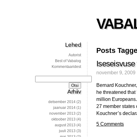
VABA
Lehed
Posts Tagge
Autorist
Best of Vabalog
Iseseisvuse
Kommentaaridest
november 9, 2009
Otsi:
Bernard Kouchner, 
Arhiiv
he threatened that 
million Europeans.”
detsember 2014
(2)
27 member states o
jaanuar 2014
(1)
Kouchner’s declara
november 2013
(2)
oktoober 2013
(4)
5 Comments
august 2013
(4)
juuli 2013
(3)
mai 2013
(2)