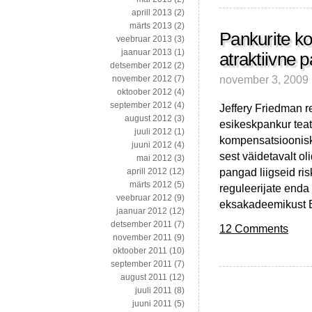
aprill 2013
(2)
märts 2013
(2)
Pankurite kom
veebruar 2013
(3)
jaanuar 2013
(1)
atraktiivne 
detsember 2012
(2)
november 3, 2009
november 2012
(7)
oktoober 2012
(4)
september 2012
(4)
Jeffery Friedman r
august 2012
(3)
esikeskpankur teat
juuli 2012
(1)
kompensatsioonisk
juuni 2012
(4)
sest väidetavalt o
mai 2012
(3)
pangad liigseid ris
aprill 2012
(12)
märts 2012
(5)
reguleerijate enda
veebruar 2012
(9)
eksakadeemikust Be
jaanuar 2012
(12)
detsember 2011
(7)
12 Comments
november 2011
(9)
oktoober 2011
(10)
september 2011
(7)
august 2011
(12)
juuli 2011
(8)
juuni 2011
(5)