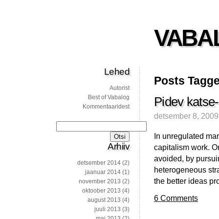
VABA
Lehed
Posts Tagged
Autorist
Best of Vabalog
Pidev katse-
Kommentaaridest
detsember 8, 2009
Otsi:
In unregulated mark
Arhiiv
capitalism work. On
avoided, by pursui
detsember 2014
(2)
heterogeneous strat
jaanuar 2014
(1)
the better ideas pr
november 2013
(2)
oktoober 2013
(4)
6 Comments
august 2013
(4)
juuli 2013
(3)
mai 2013
(2)