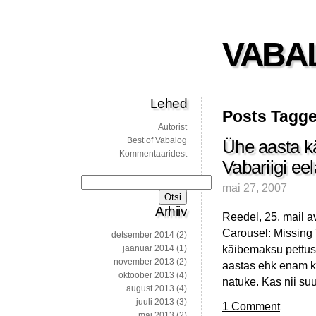
VABA
Lehed
Posts Tagge
Autorist
Best of Vabalog
Ühe aasta kä
Kommentaaridest
Vabariigi ee
Otsi:
mai 27, 2007
Arhiiv
Reedel, 25. mail a
Carousel: Missing 
detsember 2014
(2)
käibemaksu pettus 
jaanuar 2014
(1)
november 2013
(2)
aastas ehk enam ku
oktoober 2013
(4)
natuke. Kas nii suu
august 2013
(4)
juuli 2013
(3)
1 Comment
mai 2013
(2)