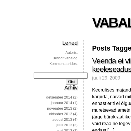
VABA
Lehed
Posts Tagge
Autorist
Best of Vabalog
Veenda ei vi
Kommentaaridest
keeleseadus
Otsi:
juuli 29, 2009
Arhiiv
Keerulises majandus
kärpida, näivad mi
detsember 2014
(2)
ennast eriti ei õi
jaanuar 2014
(1)
november 2013
(2)
muretsevad ametni
oktoober 2013
(4)
järge bürokraatlik
august 2013
(4)
vaid reaalne tegev
juuli 2013
(3)
endast […]
mai 2013
(2)