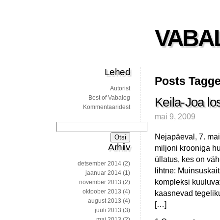
VABA
Lehed
Posts Tagge
Autorist
Best of Vabalog
Keila-Joa l
Kommentaaridest
mai 9, 2009
Otsi:
Nejapäeval, 7. mail
Arhiiv
miljoni krooniga h
üllatus, kes on vä
detsember 2014
(2)
lihtne: Muinsuskait
jaanuar 2014
(1)
kompleksi kuuluvat
november 2013
(2)
oktoober 2013
(4)
kaasnevad tegeliku
august 2013
(4)
[…]
juuli 2013
(3)
mai 2013
(2)