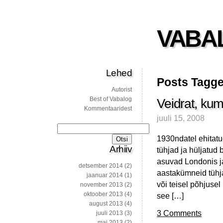
VABA
Lehed
Posts Tagge
Autorist
Best of Vabalog
Veidrat, kum
Kommentaaridest
juuli 15, 2008
Otsi:
1930ndatel ehitatud
Arhiiv
tühjad ja hüljatud 
asuvad Londonis j
detsember 2014
(2)
aastakümneid tühja
jaanuar 2014
(1)
või teisel põhjuse
november 2013
(2)
oktoober 2013
(4)
see […]
august 2013
(4)
3 Comments
juuli 2013
(3)
mai 2013
(2)