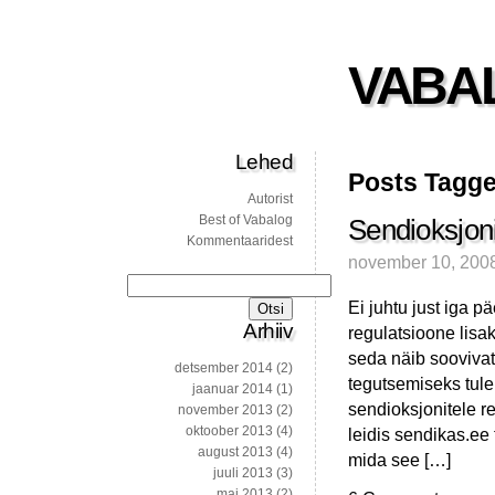
VABA
Lehed
Posts Tagge
Autorist
Best of Vabalog
Sendioksjonit
Kommentaaridest
november 10, 200
Otsi:
Ei juhtu just iga p
Arhiiv
regulatsioone lisa
seda näib soovivat
detsember 2014
(2)
tegutsemiseks tule
jaanuar 2014
(1)
sendioksjonitele re
november 2013
(2)
oktoober 2013
(4)
leidis sendikas.ee
august 2013
(4)
mida see […]
juuli 2013
(3)
mai 2013
(2)