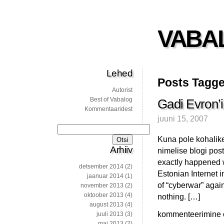
VABA
Lehed
Posts Tagge
Autorist
Best of Vabalog
Gadi Evron’i
Kommentaaridest
juuni 15, 2007
Otsi:
Kuna pole kohalikes
Arhiiv
nimelise blogi pos
exactly happened 
detsember 2014
(2)
Estonian Internet i
jaanuar 2014
(1)
of “cyberwar” again
november 2013
(2)
oktoober 2013
(4)
nothing. […]
august 2013
(4)
Gadi
kommenteerimine on
juuli 2013
(3)
Evron’i
mai 2013
(2)