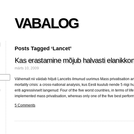
VABALOG
Posts Tagged ‘Lancet’
Kas erastamine mõjub halvasti elanikkon
märts 10, 2009
Vähemalt nii väidab hiljuti Lancetis ilmunud uurimus Mass privatisation 
mortality crisis: a cross-national analysis, kus Eesti kuulub nende 5 riigi 
eriti agressiivselt langenud: Four of the ﬁve worst countries, in terms of li
implemented mass privatisation, whereas only one of the ﬁve best perfor
5 Comments