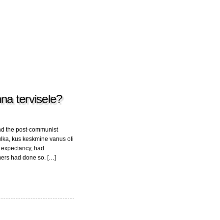
na tervisele?
and the post-communist
hulka, kus keskmine vanus oli
fe expectancy, had
mers had done so. […]