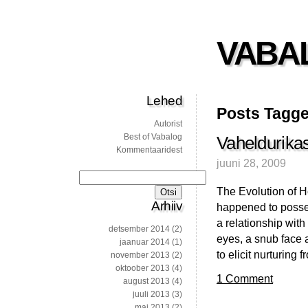
VABA
Lehed
Posts Tagged
Autorist
Best of Vabalog
Vaheldurika
Kommentaaridest
juuni 28, 2009
Otsi:
The Evolution of H
Arhiiv
happened to posse
a relationship with
detsember 2014
(2)
eyes, a snub face
jaanuar 2014
(1)
to elicit nurturin
november 2013
(2)
oktoober 2013
(4)
1 Comment
august 2013
(4)
juuli 2013
(3)
mai 2013
(2)