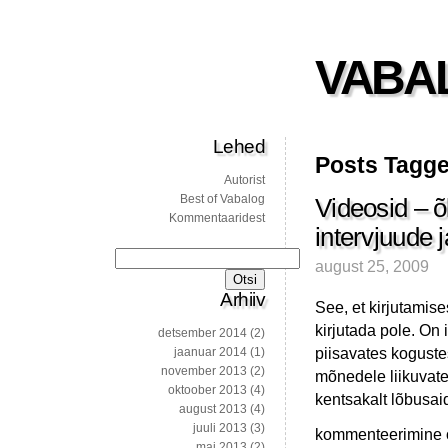
VABA
Lehed
Posts Tagge
Autorist
Best of Vabalog
Videosid – õ
Kommentaaridest
intervjuude 
Otsi:
august 25, 2009
Arhiiv
See, et kirjutamise
kirjutada pole. On 
detsember 2014
(2)
piisavates kogustes
jaanuar 2014
(1)
november 2013
(2)
mõnedele liikuvate
oktoober 2013
(4)
kentsakalt lõbusa
august 2013
(4)
juuli 2013
(3)
Videosid
kommenteerimine on
mai 2013
(2)