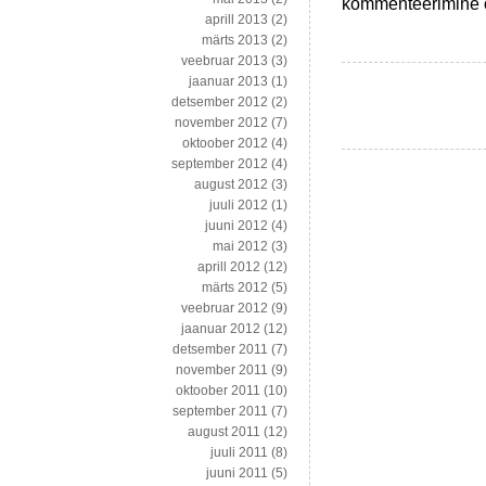
Lugemist
kommenteerimine on
aprill 2013
(2)
väärivaid
märts 2013
(2)
postitusi
veebruar 2013
(3)
blogosfäärist
jaanuar 2013
(1)
detsember 2012
(2)
november 2012
(7)
oktoober 2012
(4)
september 2012
(4)
august 2012
(3)
juuli 2012
(1)
juuni 2012
(4)
mai 2012
(3)
aprill 2012
(12)
märts 2012
(5)
veebruar 2012
(9)
jaanuar 2012
(12)
detsember 2011
(7)
november 2011
(9)
oktoober 2011
(10)
september 2011
(7)
august 2011
(12)
juuli 2011
(8)
juuni 2011
(5)