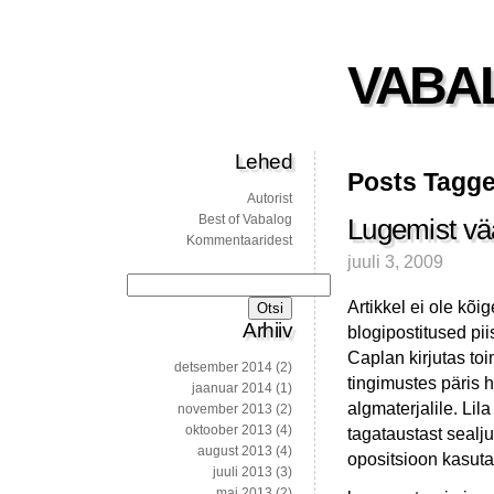
VABA
Lehed
Posts Tagg
Autorist
Best of Vabalog
Lugemist vää
Kommentaaridest
juuli 3, 2009
Otsi:
Artikkel ei ole kõ
Arhiiv
blogipostitused pii
Caplan kirjutas to
detsember 2014
(2)
tingimustes päris h
jaanuar 2014
(1)
algmaterjalile. Lil
november 2013
(2)
oktoober 2013
(4)
tagataustast sealj
august 2013
(4)
opositsioon kasutab
juuli 2013
(3)
mai 2013
(2)