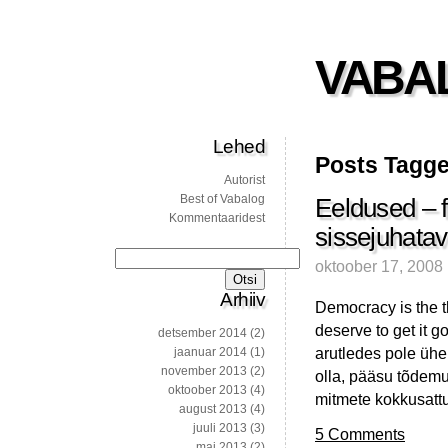
VABA
Lehed
Posts Tagge
Autorist
Best of Vabalog
Eeldused – fi
Kommentaaridest
sissejuhatava
Otsi:
oktoober 17, 2008
Arhiiv
Democracy is the 
deserve to get it 
detsember 2014
(2)
arutledes pole ühe
jaanuar 2014
(1)
november 2013
(2)
olla, pääsu tõdemus
oktoober 2013
(4)
mitmete kokkusatt
august 2013
(4)
juuli 2013
(3)
5 Comments
mai 2013
(2)