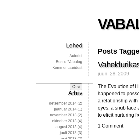
VABA
Lehed
Posts Tagge
Autorist
Best of Vabalog
Vaheldurika
Kommentaaridest
juuni 28, 2009
Otsi:
The Evolution of H
Arhiiv
happened to posse
a relationship with
detsember 2014
(2)
eyes, a snub face
jaanuar 2014
(1)
to elicit nurturin
november 2013
(2)
oktoober 2013
(4)
1 Comment
august 2013
(4)
juuli 2013
(3)
mai 2013
(2)