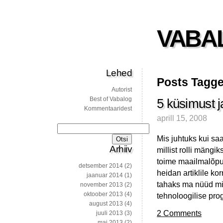
VABA
Lehed
Posts Tagge
Autorist
Best of Vabalog
5 küsimust ja
Kommentaaridest
aprill 15, 2008
Otsi:
Mis juhtuks kui sa
Arhiiv
millist rolli mängik
toime maailmalõpu 
detsember 2014
(2)
heidan artiklile ko
jaanuar 2014
(1)
tahaks ma nüüd mida
november 2013
(2)
oktoober 2013
(4)
tehnoloogilise pro
august 2013
(4)
2 Comments
juuli 2013
(3)
mai 2013
(2)