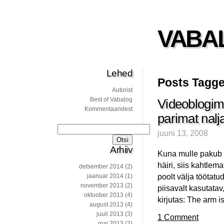
VABA
Lehed
Posts Tagge
Autorist
Best of Vabalog
Videoblogimi
Kommentaaridest
parimat nalj
Otsi:
juuni 13, 2008
Arhiiv
Kuna mulle pakub t
häiri, siis kahtle
detsember 2014
(2)
poolt välja töötat
jaanuar 2014
(1)
november 2013
(2)
piisavalt kasutatav
oktoober 2013
(4)
kirjutas: The arm i
august 2013
(4)
juuli 2013
(3)
1 Comment
mai 2013
(2)