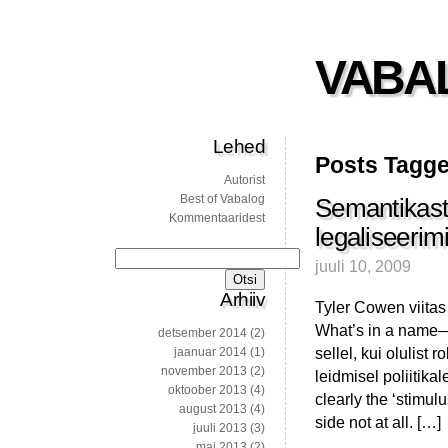
VABA
Lehed
Posts Tagged
Autorist
Best of Vabalog
Semantikast 
Kommentaaridest
legaliseerim
Otsi:
juuli 10, 2009
Arhiiv
Tyler Cowen viitas
What’s in a name—t
detsember 2014
(2)
sellel, kui olulist 
jaanuar 2014
(1)
november 2013
(2)
leidmisel poliitika
oktoober 2013
(4)
clearly the ‘stimul
august 2013
(4)
side not at all. […]
juuli 2013
(3)
mai 2013
(2)