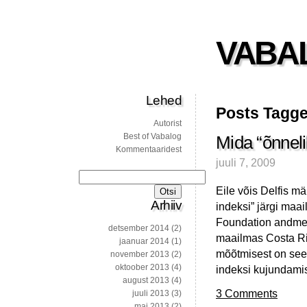
VABA
Lehed
Posts Tagged
Autorist
Best of Vabalog
Mida “õnnel
Kommentaaridest
juuli 7, 2009
Otsi:
Eile võis Delfis mä
Arhiiv
indeksi” järgi ma
Foundation andmete
detsember 2014
(2)
maailmas Costa Ric
jaanuar 2014
(1)
mõõtmisest on see 
november 2013
(2)
oktoober 2013
(4)
indeksi kujundami
august 2013
(4)
3 Comments
juuli 2013
(3)
mai 2013
(2)