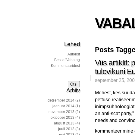
VABA
Lehed
Posts Tagged
Autorist
Best of Vabalog
Viis artiklit
Kommentaaridest
tulevikuni E
Otsi:
september 25, 20
Arhiiv
Mehest, kes suuda
pettuse realiseeri
detsember 2014
(2)
inimpsühholoogiat j
jaanuar 2014
(1)
november 2013
(2)
an anti-scat party
oktoober 2013
(4)
needs and convince
august 2013
(4)
juuli 2013
(3)
Viis
kommenteerimine on
mai 2013
(2)