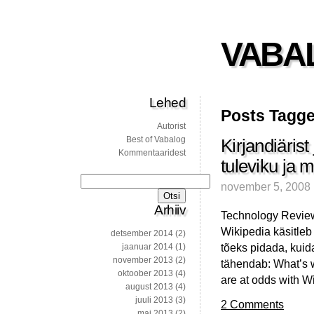
VABA
Lehed
Posts Tagge
Autorist
Best of Vabalog
Kirjandiärist
Kommentaaridest
tuleviku ja m
Otsi:
november 5, 2008
Arhiiv
Technology Review’s
Wikipedia käsitleb 
detsember 2014
(2)
tõeks pidada, kuid
jaanuar 2014
(1)
november 2013
(2)
tähendab: What’s wr
oktoober 2013
(4)
are at odds with Wi
august 2013
(4)
juuli 2013
(3)
2 Comments
mai 2013
(2)