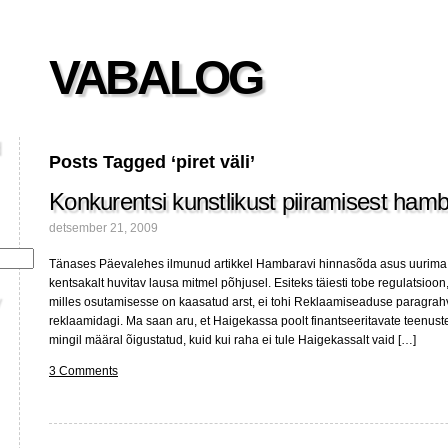
VABALOG
Posts Tagged ‘piret väli’
Konkurentsi kunstlikust piiramisest ham
detsember 21, 2009
Tänases Päevalehes ilmunud artikkel Hambaravi hinnasõda asus uurima
kentsakalt huvitav lausa mitmel põhjusel. Esiteks täiesti tobe regulatsioon
milles osutamisesse on kaasatud arst, ei tohi Reklaamiseaduse paragrahvi
reklaamidagi. Ma saan aru, et Haigekassa poolt finantseeritavate teenust
mingil määral õigustatud, kuid kui raha ei tule Haigekassalt vaid […]
3 Comments