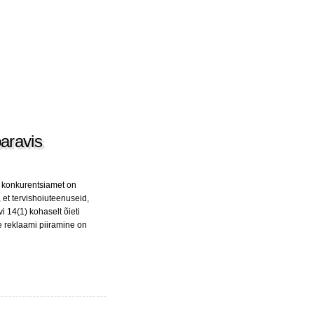
baravis
 konkurentsiamet on
, et tervishoiuteenuseid,
 14(1) kohaselt õieti
e reklaami piiramine on