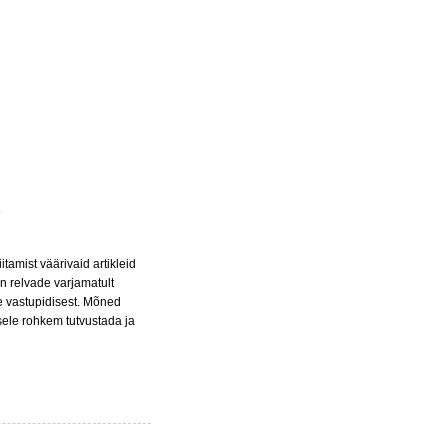
tamist väärivaid artikleid
n relvade varjamatult
e vastupidisest. Mõned
usele rohkem tutvustada ja