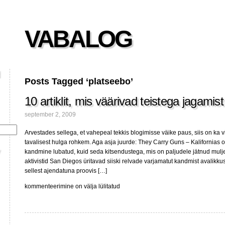
VABALOG
Posts Tagged ‘platseebo’
10 artiklit, mis väärivad teistega jagamist
september 2, 2009
Arvestades sellega, et vahepeal tekkis blogimisse väike paus, siis on ka vii
tavalisest hulga rohkem. Aga asja juurde: They Carry Guns – Kalifornias o
kandmine lubatud, kuid seda kitsendustega, mis on paljudele jätnud mulj
aktivistid San Diegos üritavad siiski relvade varjamatut kandmist avalikk
sellest ajendatuna proovis […]
10
kommenteerimine on välja lülitatud
artiklit,
mis
väärivad
teistega