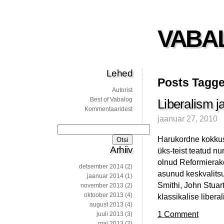
VABA
Lehed
Posts Tagge
Autorist
Best of Vabalog
Liberalism j
Kommentaaridest
jaanuar 27, 2010
Otsi:
Harukordne kokkusa
Arhiiv
üks-teist teatud n
olnud Reformierako
detsember 2014
(2)
asunud keskvalitsu
jaanuar 2014
(1)
Smithi, John Stuart
november 2013
(2)
oktoober 2013
(4)
klassikalise liber
august 2013
(4)
1 Comment
juuli 2013
(3)
mai 2013
(2)