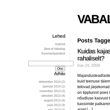
VABA
Lehed
Posts Tagge
Autorist
Best of Vabalog
Kuidas kajas
Kommentaaridest
rahaliselt?
Otsi:
mai 24, 2009
Arhiiv
Majandusteadlaste 
kuid teenuse täiem
detsember 2014
(2)
tekivad järjekorra
jaanuar 2014
(1)
november 2013
(2)
on tipptunnil poes 
oktoober 2013
(4)
nõudluse kasvust t
august 2013
(4)
kassiiride palkami
juuli 2013
(3)
ajast […]
mai 2013
(2)