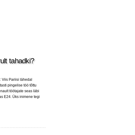
ult tahadki?
Viis Pariisi lähedal
sti pingelise töö tõttu
nault töötajate seas läbi
tas E24. Üks inimene tegi