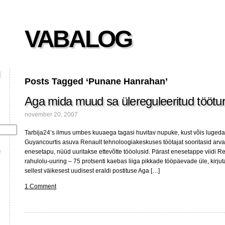
VABALOG
Posts Tagged ‘Punane Hanrahan’
Aga mida muud sa ülereguleeritud töötur
november 20, 2007
Tarbija24’s ilmus umbes kuuaega tagasi huvitav nupuke, kust võis lugeda: 
Guyancourtis asuva Renault tehnoloogiakeskuses töötajat sooritasid arvata
enesetapu, nüüd uuritakse ettevõtte tööolusid. Pärast enesetappe viidi Re
rahulolu-uuring – 75 protsenti kaebas liiga pikkade tööpäevade üle, kirju
sellest väikesest uudisest eraldi postituse Aga […]
1 Comment