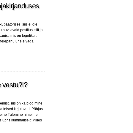
ajakirjanduses
baatorisse, siis ei ole
huvitavaid postitusi siit ja
nist, mis on tegelikult
ähelepanu ühele väga
e vastu?!?
emist, siis on ka blogimine
teised kirjutavad. Põhjust
eine Tulemine nimeline
e üpris kummaliselt: Milles