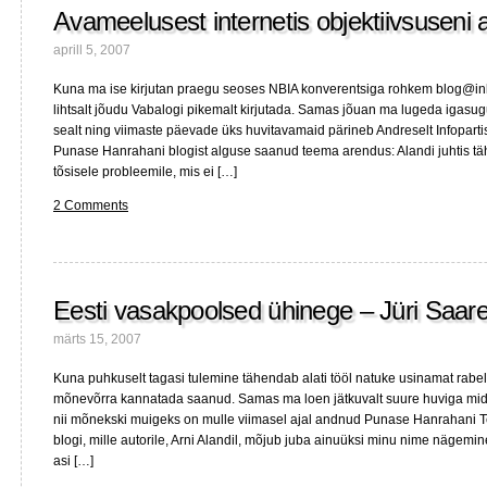
Avameelusest internetis objektiivsuseni 
aprill 5, 2007
Kuna ma ise kirjutan praegu seoses NBIA konverentsiga rohkem blog@inku
lihtsalt jõudu Vabalogi pikemalt kirjutada. Samas jõuan ma lugeda igasugu 
sealt ning viimaste päevade üks huvitavamaid pärineb Andreselt Infopartisa
Punase Hanrahani blogist alguse saanud teema arendus: Alandi juhtis t
tõsisele probleemile, mis ei […]
2 Comments
Eesti vasakpoolsed ühinege – Jüri Saar
märts 15, 2007
Kuna puhkuselt tagasi tulemine tähendab alati tööl natuke usinamat rabel
mõnevõrra kannatada saanud. Samas ma loen jätkuvalt suure huviga mida 
nii mõnekski muigeks on mulle viimasel ajal andnud Punase Hanrahani T
blogi, mille autorile, Arni Alandil, mõjub juba ainuüksi minu nime nägemin
asi […]