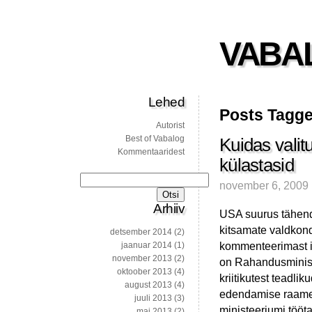
VABA
Lehed
Posts Tagge
Autorist
Best of Vabalog
Kuidas valit
Kommentaaridest
külastasid
Otsi:
november 6, 2009
Arhiiv
USA suurus tähend
kitsamate valdkond
detsember 2014
(2)
kommenteerimast i
jaanuar 2014
(1)
november 2013
(2)
on Rahandusminist
oktoober 2013
(4)
kriitikutest teadli
august 2013
(4)
edendamise raames
juuli 2013
(3)
ministeeriumi tööt
mai 2013
(2)