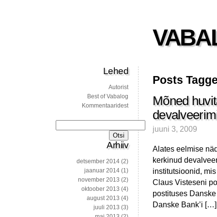
VABA
Lehed
Posts Tagge
Autorist
Best of Vabalog
Mõned huvita
Kommentaaridest
devalveerim
Otsi:
juuni 3, 2009
Arhiiv
Alates eelmise näda
kerkinud devalveer
detsember 2014
(2)
institutsioonid, m
jaanuar 2014
(1)
november 2013
(2)
Claus Visteseni po
oktoober 2013
(4)
postituses Danske 
august 2013
(4)
Danske Bank’i […]
juuli 2013
(3)
mai 2013
(2)