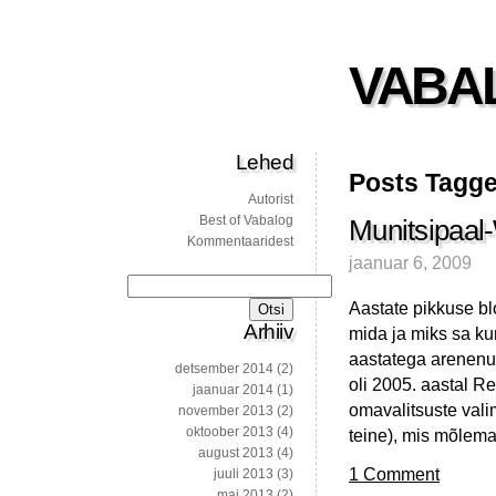
VABA
Lehed
Posts Tagge
Autorist
Best of Vabalog
Munitsipaal
Kommentaaridest
jaanuar 6, 2009
Otsi:
Aastate pikkuse bl
Arhiiv
mida ja miks sa ku
aastatega arenenud
detsember 2014
(2)
oli 2005. aastal R
jaanuar 2014
(1)
omavalitsuste valim
november 2013
(2)
oktoober 2013
(4)
teine), mis mõlema
august 2013
(4)
1 Comment
juuli 2013
(3)
mai 2013
(2)