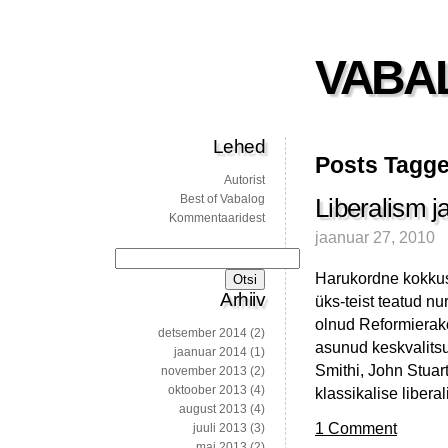
VABA
Lehed
Posts Tagge
Autorist
Best of Vabalog
Liberalism j
Kommentaaridest
jaanuar 27, 2010
Otsi:
Harukordne kokkusa
Arhiiv
üks-teist teatud n
olnud Reformierako
detsember 2014
(2)
asunud keskvalitsu
jaanuar 2014
(1)
Smithi, John Stuart
november 2013
(2)
oktoober 2013
(4)
klassikalise liber
august 2013
(4)
1 Comment
juuli 2013
(3)
mai 2013
(2)