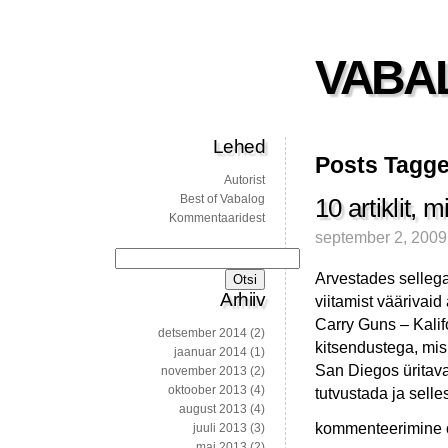
VABA
Lehed
Posts Tagge
Autorist
Best of Vabalog
10 artiklit, 
Kommentaaridest
september 2, 2009
Otsi:
Arvestades sellega
Arhiiv
viitamist väärivaid
Carry Guns – Kalif
detsember 2014
(2)
kitsendustega, mis
jaanuar 2014
(1)
San Diegos üritava
november 2013
(2)
oktoober 2013
(4)
tutvustada ja selle
august 2013
(4)
10
kommenteerimine on
juuli 2013
(3)
artiklit,
mai 2013
(2)