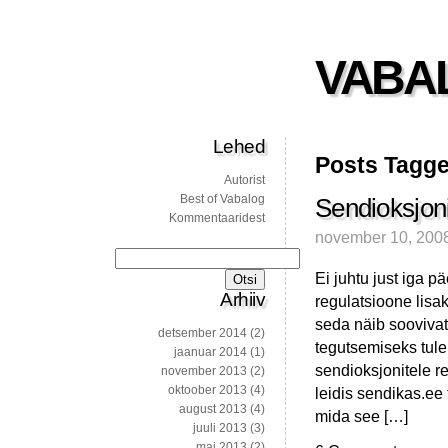
VABA
Lehed
Posts Tagged
Autorist
Best of Vabalog
Sendioksjonit
Kommentaaridest
november 10, 200
Otsi:
Ei juhtu just iga p
Arhiiv
regulatsioone lisa
seda näib soovivat
detsember 2014
(2)
tegutsemiseks tule
jaanuar 2014
(1)
sendioksjonitele re
november 2013
(2)
oktoober 2013
(4)
leidis sendikas.ee
august 2013
(4)
mida see […]
juuli 2013
(3)
mai 2013
(2)