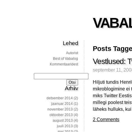
VABA
Lehed
Posts Tagge
Autorist
Best of Vabalog
Vestlused: Tw
Kommentaaridest
september 11, 200
Otsi:
Hiljuti tundis Henr
Arhiiv
mikroblogimine ei 
miks Twitter Eesti
detsember 2014
(2)
millegi poolest te
jaanuar 2014
(1)
läheks hulluks, ku
november 2013
(2)
oktoober 2013
(4)
2 Comments
august 2013
(4)
juuli 2013
(3)
mai 2013
(2)