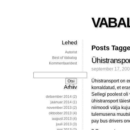
VABA
Lehed
Posts Tagge
Autorist
Best of Vabalog
Ühistranspor
Kommentaaridest
september 17, 20
Otsi:
Ühistransport on e
Arhiiv
korraldatud, et era
Sellegi poolest oli
detsember 2014
(2)
ühistransport täie
jaanuar 2014
(1)
niimoodi välja kuju
november 2013
(2)
oktoober 2013
(4)
tulemusena muutsid
august 2013
(4)
pay bus drivers on
juuli 2013
(3)
mai 2013
(2)