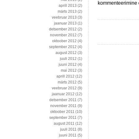
Müüntide
kommenteerimine on
aprill 2013
(2)
defitsiidist
märts 2013
(2)
Argentiinas,
veebruar 2013
(3)
sientoloogide
jaanuar 2013
(1)
sissetuleku
detsember 2012
(2)
ja
november 2012
(7)
Obama
oktoober 2012
(4)
elu
september 2012
(4)
muutumiseni
august 2012
(3)
juuli 2012
(1)
juuni 2012
(4)
mai 2012
(3)
aprill 2012
(12)
märts 2012
(5)
veebruar 2012
(9)
jaanuar 2012
(12)
detsember 2011
(7)
november 2011
(9)
oktoober 2011
(10)
september 2011
(7)
august 2011
(12)
juuli 2011
(8)
juuni 2011
(5)