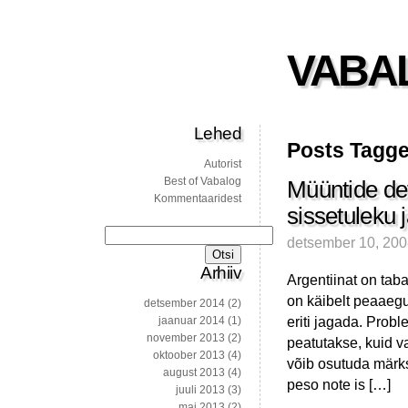
VABA
Lehed
Posts Tagge
Autorist
Best of Vabalog
Müüntide defi
Kommentaaridest
sissetuleku
Otsi:
detsember 10, 20
Arhiiv
Argentiinat on tab
on käibelt peaaegu
detsember 2014
(2)
eriti jagada. Probl
jaanuar 2014
(1)
november 2013
(2)
peatutakse, kuid v
oktoober 2013
(4)
võib osutuda märks
august 2013
(4)
peso note is […]
juuli 2013
(3)
mai 2013
(2)