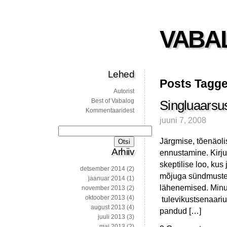
VABA
Lehed
Posts Tagge
Autorist
Best of Vabalog
Singluaarsu
Kommentaaridest
juuni 7, 2008
Otsi:
Järgmise, tõenäoli
Arhiiv
ennustamine. Kirju
skeptilise loo, kus
detsember 2014
(2)
mõjuga sündmustele
jaanuar 2014
(1)
lähenemised. Minu 
november 2013
(2)
oktoober 2013
(4)
tulevikustsenaarium
august 2013
(4)
pandud […]
juuli 2013
(3)
mai 2013
(2)