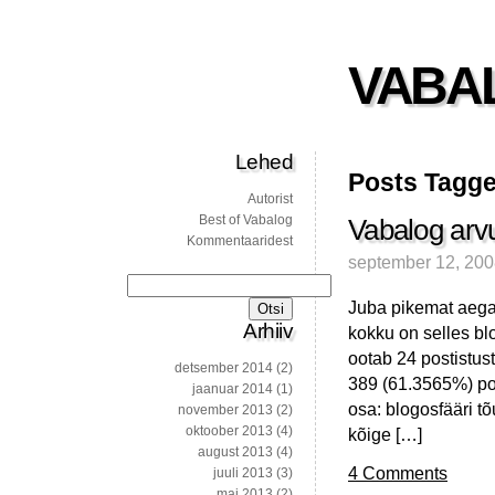
VABA
Lehed
Posts Tagge
Autorist
Best of Vabalog
Vabalog arvu
Kommentaaridest
september 12, 20
Otsi:
Juba pikemat aega
Arhiiv
kokku on selles bl
ootab 24 postistus
detsember 2014
(2)
389 (61.3565%) pos
jaanuar 2014
(1)
osa: blogosfääri t
november 2013
(2)
oktoober 2013
(4)
kõige […]
august 2013
(4)
4 Comments
juuli 2013
(3)
mai 2013
(2)