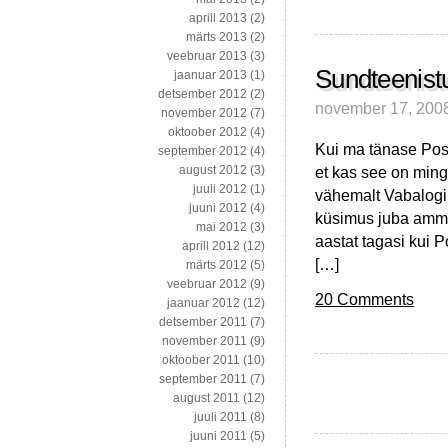
aprill 2013
(2)
märts 2013
(2)
veebruar 2013
(3)
Sundteenistu
jaanuar 2013
(1)
detsember 2012
(2)
november 17, 200
november 2012
(7)
oktoober 2012
(4)
Kui ma tänase Post
september 2012
(4)
et kas see on mingi
august 2012
(3)
juuli 2012
(1)
vähemalt Vabalogi 
juuni 2012
(4)
küsimus juba ammu 
mai 2012
(3)
aastat tagasi kui 
aprill 2012
(12)
[…]
märts 2012
(5)
veebruar 2012
(9)
20 Comments
jaanuar 2012
(12)
detsember 2011
(7)
november 2011
(9)
oktoober 2011
(10)
september 2011
(7)
august 2011
(12)
juuli 2011
(8)
juuni 2011
(5)