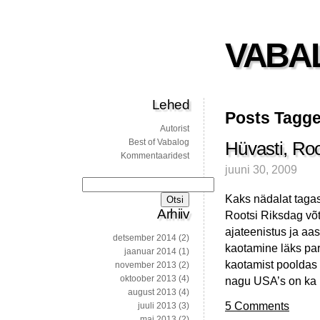
VABA
Lehed
Posts Tagge
Autorist
Best of Vabalog
Hüvasti, Roo
Kommentaaridest
juuni 30, 2009
Otsi:
Kaks nädalat tagas
Arhiiv
Rootsi Riksdag võtt
ajateenistus ja a
detsember 2014
(2)
kaotamine läks parl
jaanuar 2014
(1)
kaotamist pooldas 
november 2013
(2)
oktoober 2013
(4)
nagu USA’s on ka 
august 2013
(4)
5 Comments
juuli 2013
(3)
mai 2013
(2)