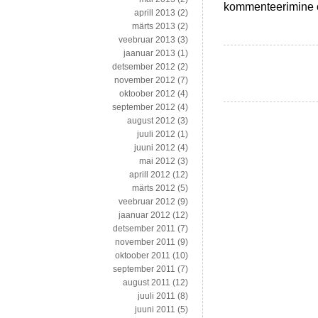
Inimtegevusest
kommenteerimine on
aprill 2013
(2)
vihmametsades,
märts 2013
(2)
kasutatud
veebruar 2013
(3)
riiete,
jaanuar 2013
(1)
fotoportreede
detsember 2012
(2)
ja
november 2012
(7)
Machiavellini
oktoober 2012
(4)
september 2012
(4)
august 2012
(3)
juuli 2012
(1)
juuni 2012
(4)
mai 2012
(3)
aprill 2012
(12)
märts 2012
(5)
veebruar 2012
(9)
jaanuar 2012
(12)
detsember 2011
(7)
november 2011
(9)
oktoober 2011
(10)
september 2011
(7)
august 2011
(12)
juuli 2011
(8)
juuni 2011
(5)