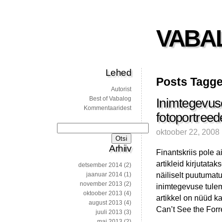
VABA
Lehed
Posts Tagged
Autorist
Best of Vabalog
Inimtegevuse
Kommentaaridest
fotoportreed
Otsi:
oktoober 22, 2008
Arhiiv
Finantskriis pole a
artikleid kirjutata
detsember 2014
(2)
näiliselt puutumatu
jaanuar 2014
(1)
november 2013
(2)
inimtegevuse tule
oktoober 2013
(4)
artikkel on nüüd ka
august 2013
(4)
Can’t See the Forre
juuli 2013
(3)
mai 2013
(2)