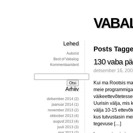
VABA
Lehed
Posts Tagge
Autorist
Best of Vabalog
130 vaba päe
Kommentaaridest
detsember 16, 20
Otsi:
Kui ma Rootsis mag
Arhiiv
meie programmiga 
väikeettevõtetesse
detsember 2014
(2)
Uurisin välja, mis
jaanuar 2014
(1)
välja 10-15 ettevõt
november 2013
(2)
oktoober 2013
(4)
kus tutvustasin me
august 2013
(4)
tegevuse […]
juuli 2013
(3)
mai 2013
(2)