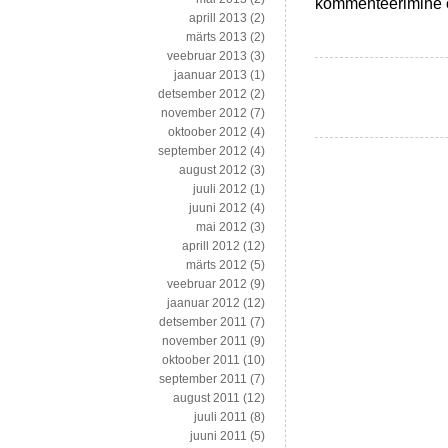
130
kommenteerimine on
aprill 2013
(2)
vaba
märts 2013
(2)
päeva
veebruar 2013
(3)
aastas
jaanuar 2013
(1)
ehk
detsember 2012
(2)
rootslaste
november 2012
(7)
töökultuurist
oktoober 2012
(4)
september 2012
(4)
august 2012
(3)
juuli 2012
(1)
juuni 2012
(4)
mai 2012
(3)
aprill 2012
(12)
märts 2012
(5)
veebruar 2012
(9)
jaanuar 2012
(12)
detsember 2011
(7)
november 2011
(9)
oktoober 2011
(10)
september 2011
(7)
august 2011
(12)
juuli 2011
(8)
juuni 2011
(5)