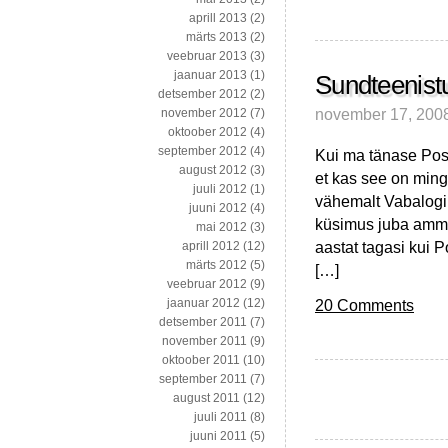
aprill 2013
(2)
märts 2013
(2)
veebruar 2013
(3)
jaanuar 2013
(1)
Sundteenistu
detsember 2012
(2)
november 17, 200
november 2012
(7)
oktoober 2012
(4)
september 2012
(4)
Kui ma tänase Post
august 2012
(3)
et kas see on mingi
juuli 2012
(1)
vähemalt Vabalogi 
juuni 2012
(4)
küsimus juba ammu 
mai 2012
(3)
aastat tagasi kui 
aprill 2012
(12)
märts 2012
(5)
[…]
veebruar 2012
(9)
20 Comments
jaanuar 2012
(12)
detsember 2011
(7)
november 2011
(9)
oktoober 2011
(10)
september 2011
(7)
august 2011
(12)
juuli 2011
(8)
juuni 2011
(5)