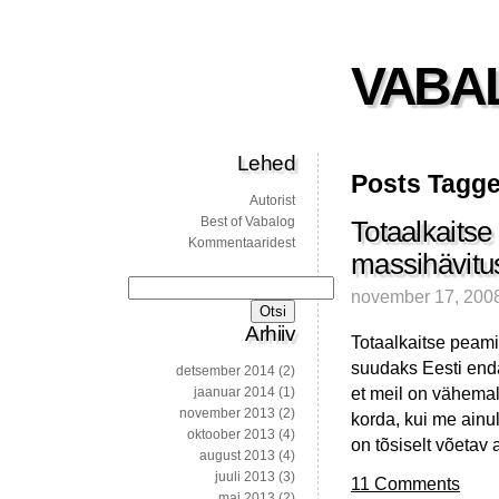
VABA
Lehed
Posts Tagged
Autorist
Best of Vabalog
Totaalkaitse 
Kommentaaridest
massihävitus
Otsi:
november 17, 200
Arhiiv
Totaalkaitse peam
suudaks Eesti enda
detsember 2014
(2)
et meil on vähemal
jaanuar 2014
(1)
november 2013
(2)
korda, kui me ainu
oktoober 2013
(4)
on tõsiselt võetav 
august 2013
(4)
juuli 2013
(3)
11 Comments
mai 2013
(2)