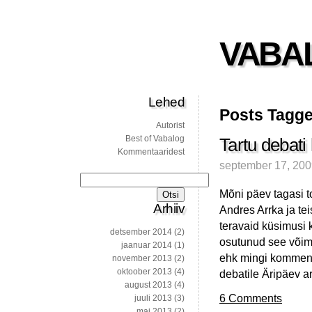
VABA
Lehed
Posts Tagge
Autorist
Best of Vabalog
Tartu debati
Kommentaaridest
september 17, 20
Otsi:
Mõni päev tagasi 
Arhiiv
Andres Arrka ja tei
teravaid küsimusi 
detsember 2014
(2)
osutunud see võima
jaanuar 2014
(1)
ehk mingi komment
november 2013
(2)
oktoober 2013
(4)
debatile Äripäev a
august 2013
(4)
6 Comments
juuli 2013
(3)
mai 2013
(2)