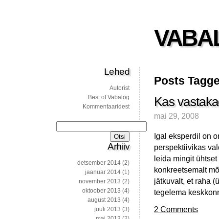
VABA
Lehed
Posts Tagge
Autorist
Best of Vabalog
Kas vastaka
Kommentaaridest
mai 29, 2008
Otsi:
Igal eksperdil on
Arhiiv
perspektiivikas val
leida mingit ühtset
detsember 2014
(2)
konkreetsemalt mõ
jaanuar 2014
(1)
jätkuvalt, et raha
november 2013
(2)
oktoober 2013
(4)
tegelema keskkonna
august 2013
(4)
2 Comments
juuli 2013
(3)
mai 2013
(2)