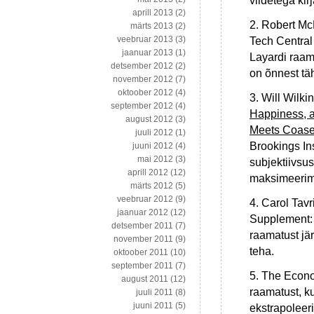
viidetega kir
aprill 2013
(2)
2. Robert Mc
märts 2013
(2)
veebruar 2013
(3)
Tech Central
jaanuar 2013
(1)
Layardi raam
detsember 2012
(2)
on õnnest tä
november 2012
(7)
oktoober 2012
(4)
3. Will Wilkin
september 2012
(4)
Happiness, 
august 2012
(3)
Meets Coas
juuli 2012
(1)
Brookings Ins
juuni 2012
(4)
mai 2012
(3)
subjektiivsus
aprill 2012
(12)
maksimeerim
märts 2012
(5)
veebruar 2012
(9)
4. Carol Tavr
jaanuar 2012
(12)
Supplement
detsember 2011
(7)
raamatust jär
november 2011
(9)
teha.
oktoober 2011
(10)
september 2011
(7)
5. The Econ
august 2011
(12)
raamatust, k
juuli 2011
(8)
juuni 2011
(5)
ekstrapoleeri