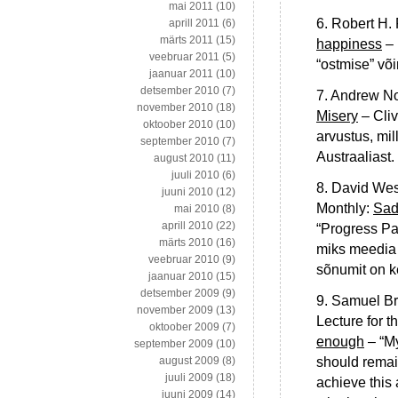
mai 2011
(10)
6. Robert H.
aprill 2011
(6)
märts 2011
(15)
happiness
– 
veebruar 2011
(5)
“ostmise” või
jaanuar 2011
(10)
detsember 2010
(7)
7. Andrew Nor
november 2010
(18)
Misery
– Cliv
oktoober 2010
(10)
arvustus, mill
september 2010
(7)
Austraaliast.
august 2010
(11)
juuli 2010
(6)
8. David Wes
juuni 2010
(12)
Monthly:
Sad
mai 2010
(8)
aprill 2010
(22)
“Progress Pa
märts 2010
(16)
miks meedia 
veebruar 2010
(9)
sõnumit on k
jaanuar 2010
(15)
detsember 2009
(9)
9. Samuel Bri
november 2009
(13)
Lecture for t
oktoober 2009
(7)
enough
– “My
september 2009
(10)
should remain
august 2009
(8)
juuli 2009
(18)
achieve this
juuni 2009
(14)