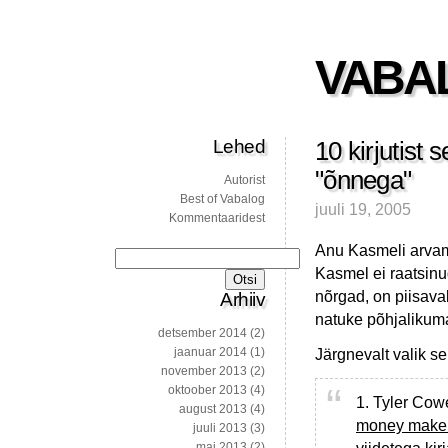
VABA
Lehed
10 kirjutist 
"õnnega"
Autorist
Best of Vabalog
juuli 19, 2005
Kommentaaridest
Anu Kasmeli arva
Otsi:
Kasmel ei raatsinu
nõrgad, on piisaval
Arhiiv
natuke põhjalikum
detsember 2014
(2)
jaanuar 2014
(1)
Järgnevalt valik se
november 2013
(2)
oktoober 2013
(4)
1. Tyler Cow
august 2013
(4)
money make 
juuli 2013
(3)
mai 2013
(2)