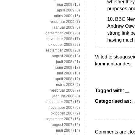
whether they
mai 2009
(15)
purposes and
aprill 2009
(8)
märts 2009
(16)
10. BBC Ne
veebruar 2009
(7)
Andrew Oswal
jaanuar 2009
(6)
strong link 
detsember 2008
(23)
november 2008
(17)
having much 
oktoober 2008
(22)
september 2008
(28)
august 2008
(13)
Viited teistsugusei
juuli 2008
(21)
kommentaarides.
juuni 2008
(17)
mai 2008
(10)
aprill 2008
(12)
märts 2008
(9)
Tagged with:
...
veebruar 2008
(7)
jaanuar 2008
(8)
Categorised as:
..
detsember 2007
(15)
november 2007
(6)
oktoober 2007
(9)
september 2007
(15)
august 2007
(12)
juuli 2007
(14)
Comments are clo